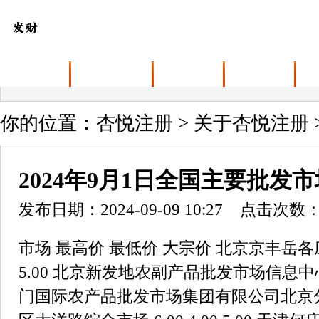
首页
关于杏悦注册
业务范围
最新动态
你的位置：
杏悦注册
>
关于杏悦注册
2024年9月1日全国主要批发
发布日期：2024-09-09 10:27 点击次数：
市场 最高价 最低价 大宗价 北京京丰岳各庄农副产品批发市场 8.00 4.40 5.00 北京新发地农副产品批发市场信息中心 4.60 3.40 4.00 北京顺鑫石门国际农产品批发市场集团有限公司北京分公司 4.40 4.00 4.20 北京朝阳区大洋路综合市场 6.00 4.00 5.00 天津何庄子农产品批发市场 6.40 3.20 3.60 天津武清大沙河批发市场 4.00 2.00 3.00 天津市金钟河蔬菜贸易中心 5.00 4.00 4.00 天津市红旗农贸综合批发市场有限公司 6.40 5.60 6.00 天津碧城农产品批发市场 5.60 4.60 5.10 天津韩家墅海吉星农产品物流有限公司 6.40 4.80 5.60 石家庄国际农产品批发交易中心 5.00 4.00 4.50 乐亭县冀东果菜批发市场 4.40 3.60 4.00 邯郸市(馆陶)金凤禽蛋农贸批发市场 5.00 5.00 5.00 邯郸开发区滏东现代农业管理有限公司 4.60 2.00 4.00 河北省怀来县京西果菜批发市场有限责任公司 -- 4.00 4.00 河北三河市建兴农副产品批发市场 -- -- 2.00 山西省太原市河西农产品有限公司 5.60 3.60 4.60 山西太原丈子头农产品物流园（原城东利民） 5.40 5.00 5.20 山西省长治市紫坊农产品综合交易市场有限公司 5.60 5.20 5.40 山西省晋城市绿欣农产品贸易有限公司 6.00 5.80 5.90 晋城市绿盛农工商实业有限公司农副产品批发市场 4.00 4.00 4.00 山西省朔州大运果菜批发市场有限公司 5.60 4.80 5.20 运城蔬菜批发市场有限公司 5.60 3.80 4.00 山西省临汾市尧都区奶牛场尧丰农副产品批发市场 -- -- 3.60 孝义市绿海蔬菜批发销售有限公司 -- -- 3.00 山西汾阳市晋阳农副产品批发市场 -- -- 3.60 内蒙古呼和浩特市东瓦窑农副产品批发市场有限责任公司 6.00 4.40 5.40 呼和浩特市美通首府无公害农产品批发市场 -- -- 4.60 内蒙包头市友谊蔬菜批发市场 5.00 5.00 5.00 内蒙赤峰西城市场 3.60 2.60 3.20 鄂尔多斯市万家惠农贸市场有限公司 6.20 5.20 6.00 大连双兴商品城有限公司 6.00 4.00 5.00 辽宁鞍山宁远农产品批发市场 5.00 4.00 4.50 辽宁阜新市瑞轩蔬菜农副产品综合批发市场 5.60 4.00 5.00 辽宁朝阳市果菜批发市场 5.00 3.60 4.30 白山市星泰批发市场有限公司 -- -- 4.00 哈尔滨哈达农副产品有限公司 3.40 3.00 3.20 中俄国际农产品交易中心 5.00 3.40 4.20 黑龙江省华博农产品市场有限公司 5.80 4.10 4.60 上海农产品中心批发市场经营管理有限公司 5.50 4.50 5.00 上海市江桥批发市场经营管理有限公司 6.40 3.60 4.70 南京农副产品物流配送中心有限公司 6.00 5.00 5.50 江苏宜兴市瑞德蔬菜果品批发市场有限公司 9.00 7.00 8.00 江苏无锡朝